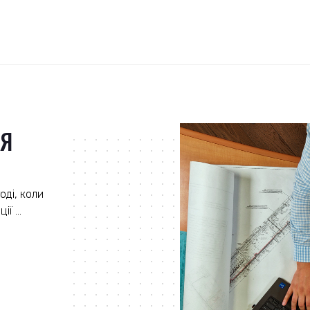
НЯ
оді, коли
ї ...