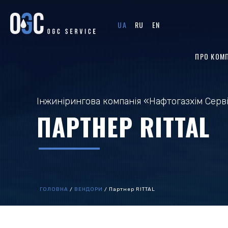
UA
RU
EN
ПРО КОМ
Інжинірингова компанія «Нафтогазхім Серв
ПАРТНЕР RITTAL
ГОЛОВНА
/
ВЕНДОРИ
/
Партнер RITTAL