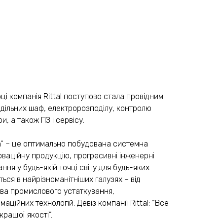
ці компанія Rittal поступово стала провідним
дільних шаф, електророзподілу, контролю
и, а також ПЗ і сервісу.
em” – це оптимально побудована системна
оваційну продукцію, прогресивні інженерні
ння у будь-якій точці світу для будь-яких
ться в найрізноманітніших галузях – від
ва промислового устаткування,
ційних технологій. Девіз компанії Rittal: “Все
кращої якості”.