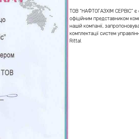
ТОВ “НАФТОГАЗХІМ СЕРВІС” є о
офіційним представником компа
нашій компанії, запропоновув
комплектації систем управлін
Rittal.