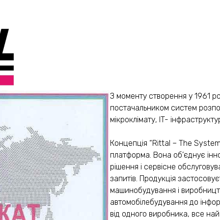
З моменту створення у 1961 ро
постачальником систем розпо
мікроклімату, IT- інфраструктур
Концепція “Rittal – The Syst
платформа. Вона об’єднує інн
рішення і сервісне обслуговува
запитів. Продукція застосовує
машинобудування і виробницт
автомобілебудування до інформа
від одного виробника, все най