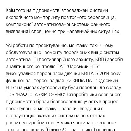
Крім того на підприємстві впроваджені системи
екологічного моніторингу повітряного середовища,
комплексної автоматизованої системи раннього
виявлення і сповіщення при надзвичайних ситуаціях.
Усі роботи по проектуванню, монтажу, технічному
обслуговуванню і ремонту перелічених вище систем
автоматизації і протиаварійного захисту, КВП і засобів
аналітичного контролю ПАТ “Одеський НПЗ”
виконувалися персоналом ділянки КВПіА. З 2014 року
функціонал і персонал ділянки КВПіА ПАТ “Одеський
НПЗ” на умовах аутсорсингу були передані до складу
ТОВ “НАФТОГАЗХІМ СЕРВІС”. Співробітники сервісного
підприємства брали безпосередню участь в процесі
проектування, монтажу, наладки і введення в
експлуатацію вказаних систем на всіх етапах
розвитку виробництва. Велика частина інженерно-
технічного складу (більше 30 працівників) пройшла