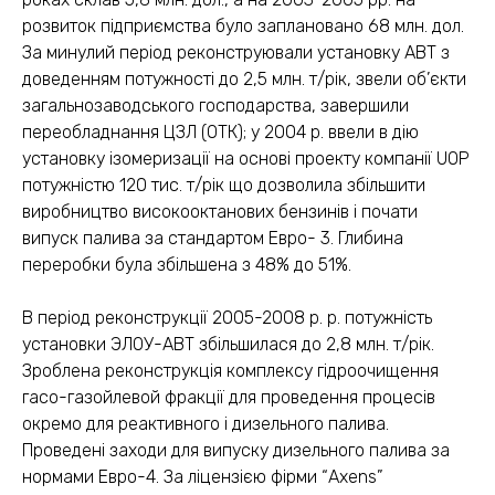
розвиток підприємства було заплановано 68 млн. дол.
За минулий період реконструювали установку АВТ з
доведенням потужності до 2,5 млн. т/рік, звели об’єкти
загальнозаводського господарства, завершили
переобладнання ЦЗЛ (ОТК); у 2004 р. ввели в дію
установку ізомеризації на основі проекту компанії UOP
потужністю 120 тис. т/рік що дозволила збільшити
виробництво високооктанових бензинів і почати
випуск палива за стандартом Евро- 3. Глибина
переробки була збільшена з 48% до 51%.
В період реконструкції 2005-2008 р. р. потужність
установки ЭЛОУ-АВТ збільшилася до 2,8 млн. т/рік.
Зроблена реконструкція комплексу гідроочищення
гасо-газойлевой фракції для проведення процесів
окремо для реактивного і дизельного палива.
Проведені заходи для випуску дизельного палива за
нормами Евро-4. За ліцензією фірми “Axens”