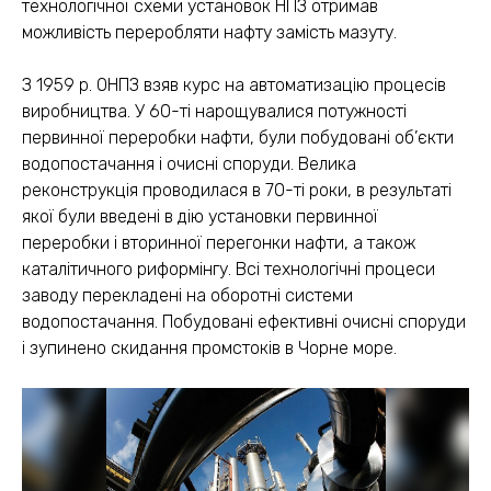
технологічної схеми установок НПЗ отримав
можливість переробляти нафту замість мазуту.
З 1959 р. ОНПЗ взяв курс на автоматизацію процесів
виробництва. У 60-ті нарощувалися потужності
первинної переробки нафти, були побудовані об’єкти
водопостачання і очисні споруди. Велика
реконструкція проводилася в 70-ті роки, в результаті
якої були введені в дію установки первинної
переробки і вторинної перегонки нафти, а також
каталітичного риформінгу. Всі технологічні процеси
заводу перекладені на оборотні системи
водопостачання. Побудовані ефективні очисні споруди
і зупинено скидання промстоків в Чорне море.