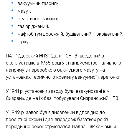
вакуумний газойль;
мазут;
реактивне паливо;
газ зріджений;
нафтобітум дорожній, будівельний, покрівельний;
сірку.
ПАТ “Одеський НПЗ” (далі – ОНПЗ) введений в
експлуатацію в 1938 році як підприємство паливного
напряму з переробкою бакінського мазуту на
установках термічного крекінгу вакуумної перегонки.
У 1941 р. установки заводу були евакуйовані в м.
Сизрань, де на їх базі побудували Сизранський НПЗ.
У 1949 р. завод був відновлений відповідно до
проектної схеми і далі впродовж багатьох років
періодично реконструювався. Надалі шляхом зміни