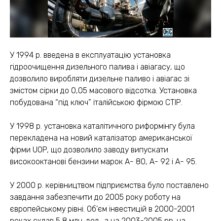
У 1994 р. введена в експлуатацію установка
гідроочищення дизельного палива і авіагасу, що
дозволило виробляти дизельне паливо і авіагас зі
змістом сірки до 0,05 масового відсотка. Установка
побудована “під ключ” італійською фірмою CTIP.
У 1998 р. установка каталітичного риформінгу була
перекладена на новий каталізатор американської
фірми UOP, що дозволило заводу випускати
високооктанові бензини марок А- 80, А- 92 і А- 95.
У 2000 р. керівництвом підприємства було поставлено
завдання забезпечити до 2005 року роботу на
європейському рівні. Об’єм інвестицій в 2000-2001
роках склав 5,8 млн. дол., а на 2003-2005 рр. на